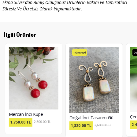
Ekina Silver’dan Almış Olduğunuz Ürünlerin Bakım ve Tamiratları
Süresiz Ve Ücretsiz Olarak Yapılmaktadır.
İlgili Ürünler
TÜKENDİ
Ücr
Mercan İnci Küpe
Doğal İnci Tasarım Gümüş Küpe
1,750.00
TL
2,500.00 TL
2,45
1,820.00
TL
2,600.00 TL