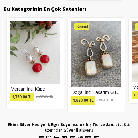
Bu Kategorinin En Çok Satanları
TÜKENDİ
TÜK
Mercan İnci Küpe
Doğal İnci Tasarım Gümüş Küpe
0.00
1,750.00
TL
2,500.00 TL
1,820.00
TL
2,600.00 TL
Ekina Silver Hediyelik Eşya Kuyumculuk Dış Tic. ve San. Ltd. Şti.
üzerinden
Güvenli
alışveriş