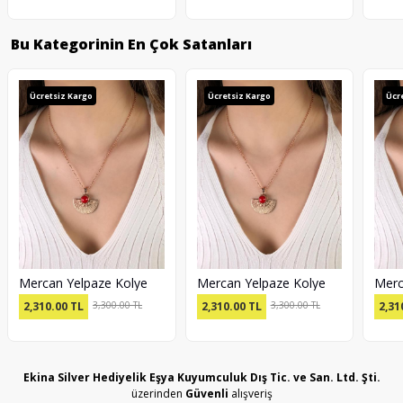
Bu Kategorinin En Çok Satanları
Ücretsiz Kargo
Ücretsiz Kargo
Ücr
Mercan Yelpaze Kolye
Mercan Yelpaze Kolye
Merc
2,310.00
TL
3,300.00 TL
2,310.00
TL
3,300.00 TL
2,31
Ekina Silver Hediyelik Eşya Kuyumculuk Dış Tic. ve San. Ltd. Şti.
üzerinden
Güvenli
alışveriş