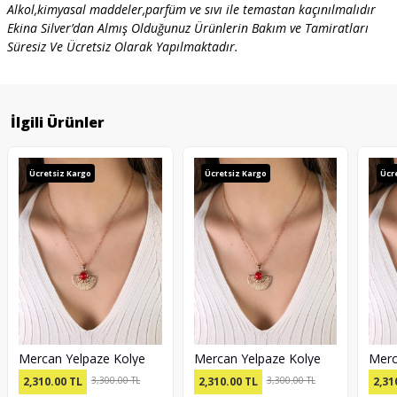
Alkol,kimyasal maddeler,parfüm ve sıvı ile temastan kaçınılmalıdır
Ekina Silver’dan Almış Olduğunuz Ürünlerin Bakım ve Tamiratları
Süresiz Ve Ücretsiz Olarak Yapılmaktadır.
İlgili Ürünler
Ücretsiz Kargo
Ücretsiz Kargo
Ücr
Mercan Yelpaze Kolye
Mercan Yelpaze Kolye
Merc
2,310.00
TL
3,300.00 TL
2,310.00
TL
3,300.00 TL
2,31