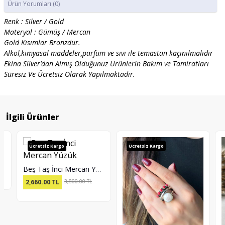
Ürün Yorumları
(0)
Renk : Silver / Gold
Materyal : Gümüş / Mercan
Gold Kısımlar Bronzdur.
Alkol,kimyasal maddeler,parfüm ve sıvı ile temastan kaçınılmalıdır
Ekina Silver’dan Almış Olduğunuz Ürünlerin Bakım ve Tamiratları
Süresiz Ve Ücretsiz Olarak Yapılmaktadır.
İlgili Ürünler
Ücretsiz Kargo
Ücretsiz Kargo
Beş Taş İnci Mercan Yüzük
2,660.00
TL
3,800.00 TL