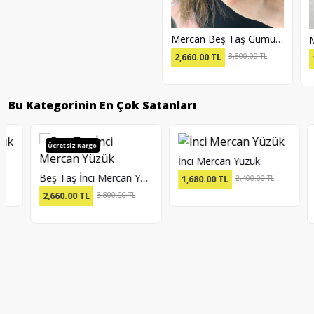
Mercan Beş Taş Gümüş Yüzük
2,660.00
TL
3,800.00 TL
1,54
Bu Kategorinin En Çok Satanları
Ücretsiz Kargo
Ücr
İnci Mercan Yüzük
Beş Taş İnci Mercan Yüzük
1,680.00
TL
2,400.00 TL
2,660.00
TL
3,800.00 TL
2,59