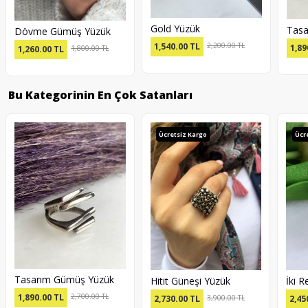
Gold Yüzük
Tasa
Dövme Gümüş Yüzük
1,540.00
TL
2,200.00 TL
1,89
1,260.00
TL
1,800.00 TL
Bu Kategorinin En Çok Satanları
Ücretsiz Kargo
Ücr
Tasarım Gümüş Yüzük
Hitit Güneşi Yüzük
İki 
1,890.00
TL
2,700.00 TL
2,730.00
TL
3,900.00 TL
2,45