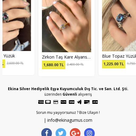
Blue Topaz Yüzük
Zirkon Taş Kare Alyans Yüzük
1,225.00
TL
1,750.00 TL
1,680.00
TL
2,400.00 TL
1,
Ekina Silver Hediyelik Eşya Kuyumculuk Dış Tic. ve San. Ltd. Şti.
üzerinden
Güvenli
alışveriş
Sorun mu yaşıyorsunuz ? Bize Ulaşın !
| info@ekinagumus.com