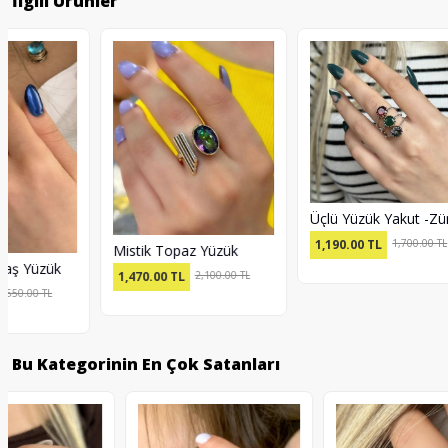
İlgili Ürünler
Gök
Üçlü Yüzük Yakut -Zümrüt-Mistik Topaz
1,
1,190.00
TL
1,700.00 TL
Mistik Topaz Yüzük
1,470.00
TL
2,100.00 TL
Bu Kategorinin En Çok Satanları