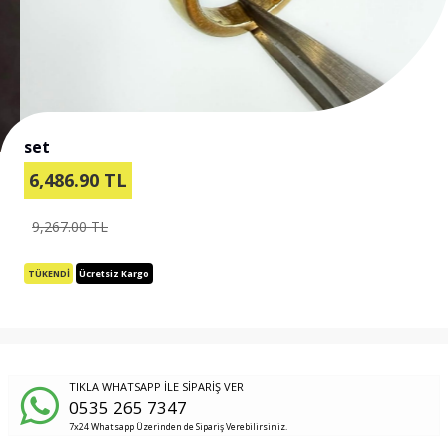
set
6,486.90
TL
9,267.00 TL
TÜKENDİ
Ücretsiz Kargo
TIKLA WHATSAPP İLE SİPARİŞ VER
0535 265 7347
7x24 Whatsapp Üzerinden de Sipariş Verebilirsiniz.