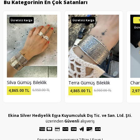
Bu Kategorinin En Çok Satanları
Ücretsiz Kargo
Ücretsiz Kargo
Ücr
Silva Gümüş Bileklik
Terra Gümüş Bileklik
4,865.00
TL
6,950.00 TL
4,865.00
TL
6,950.00 TL
2,97
Ekina Silver Hediyelik Eşya Kuyumculuk Dış Tic. ve San. Ltd. Şti.
üzerinden
Güvenli
alışveriş
Sorun mu yaşıyorsunuz ? Bize Ulaşın !