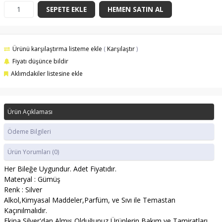
SEPETE EKLE
HEMEN SATIN AL
Ürünü karşılaştırma listeme ekle
(
Karşılaştır
)
Fiyatı düşünce bildir
Aklımdakiler listesine ekle
Ürün Açıklaması
Ödeme Bilgileri
Ürün Yorumları
(0)
Her Bileğe Uygundur. Adet Fiyatıdır.
Materyal : Gümüş
​Renk : Silver
Alkol,Kimyasal Maddeler,Parfüm, ve Sıvı ile Temastan
Kaçınılmalıdır.
Ekina Silver'dan Almış Olduğunuz Ürünlerin Bakım ve Tamiratları