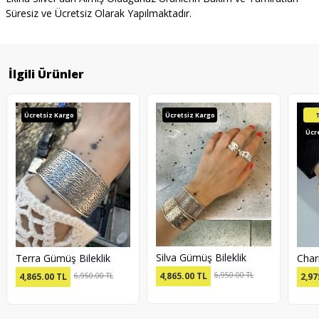
Süresiz ve Ücretsiz Olarak Yapılmaktadır.
İlgili Ürünler
Ücretsiz Kargo
Ücretsiz Kargo
Ücr
Silva Gümüş Bileklik
Terra Gümüş Bileklik
4,865.00
TL
6,950.00 TL
4,865.00
TL
6,950.00 TL
2,97