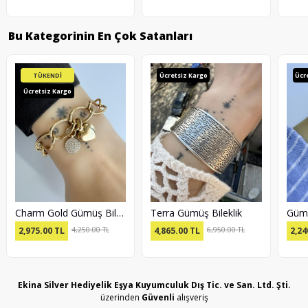
Bu Kategorinin En Çok Satanları
TÜKENDİ
Ücretsiz Kargo
Ücr
Ücretsiz Kargo
Charm Gold Gümüş Bileklik
Terra Gümüş Bileklik
2,975.00
TL
4,250.00 TL
4,865.00
TL
6,950.00 TL
2,24
Ekina Silver Hediyelik Eşya Kuyumculuk Dış Tic. ve San. Ltd. Şti.
üzerinden
Güvenli
alışveriş