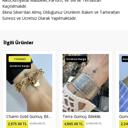
Alkol,Kimyasal Maddeler,Parfüm, ve Sıvı ile Temastan
Kaçınılmalıdır.
Ekina Silver'dan Almış Olduğunuz Ürünlerin Bakım ve Tamiratları
Süresiz ve Ücretsiz Olarak Yapılmaktadır.
İlgili Ürünler
TÜKENDİ
Ücretsiz Kargo
Ücr
Ücretsiz Kargo
Charm Gold Gümüş Bileklik
Terra Gümüş Bileklik
2,975.00
TL
4,250.00 TL
4,865.00
TL
6,950.00 TL
2,24