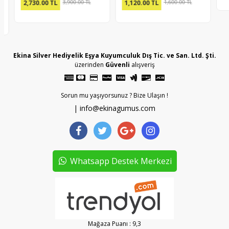
2,730.00
TL
3,900.00 TL
1,120.00
TL
1,600.00 TL
Ekina Silver Hediyelik Eşya Kuyumculuk Dış Tic. ve San. Ltd. Şti.
üzerinden
Güvenli
alışveriş
Sorun mu yaşıyorsunuz ? Bize Ulaşın !
| info@ekinagumus.com
Whatsapp Destek Merkezi
Mağaza Puanı : 9,3