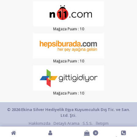
Mağaza Puanı : 10
Mağaza Puanı : 10
Mağaza Puanı : 10
© 2026 Ekina Silver Hediyelik Eşya Kuyumculuk Dış Tic. ve San.
Ltd. Şti.
Hakkımızda
Detaylı Arama
S.S.S.
İletişim
0