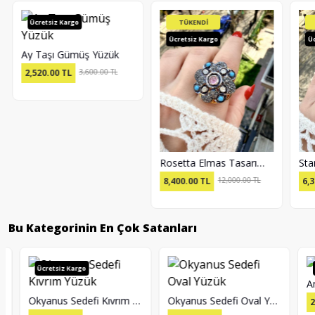
Ücretsiz Kargo
TÜKENDİ
Ücretsiz Kargo
Ücr
Ay Taşı Gümüş Yüzük
2,520.00
TL
3,600.00 TL
Rosetta Elmas Tasarım Yüzük
8,400.00
TL
12,000.00 TL
6,30
Bu Kategorinin En Çok Satanları
Ücretsiz Kargo
Ücr
Amet
Okyanus Sedefi Kıvrım Yüzük
Okyanus Sedefi Oval Yüzük
2,31