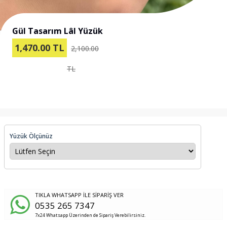
Gül Tasarım Lâl Yüzük
1,470.00
TL
2,100.00
TL
Yüzük Ölçünüz
TIKLA WHATSAPP İLE SİPARİŞ VER
0535 265 7347
7x24 Whatsapp Üzerinden de Sipariş Verebilirsiniz.