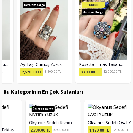
Ücretsiz Kargo
TÜKENDİ
Ücretsiz Kargo
Ücr
Rosetta Elmas Tasarım Yüzük
Ay Taşı Gümüş Yüzük
8,400.00
TL
12,000.00 TL
2,520.00
TL
3,600.00 TL
6,3
Bu Kategorinin En Çok Satanları
Ücretsiz Kargo
Ü
Am
Okyanus Sedefi Kıvrım Yüzük
Okyanus Sedefi Oval Yüzük
2,
2,730.00
TL
3,900.00 TL
1,120.00
TL
1,600.00 TL